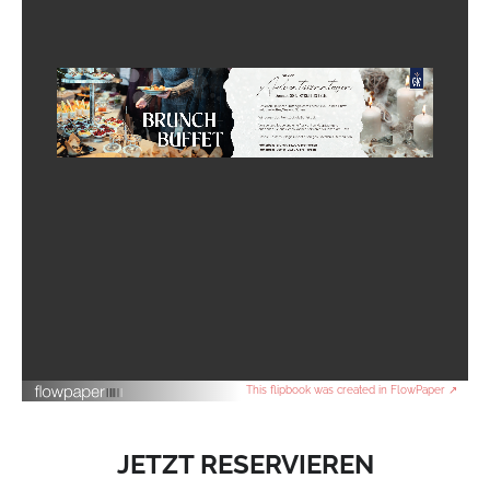
Gutschein-Shop
App
Stadtinfo
This flipbook was created in FlowPaper ↗
JETZT RESERVIEREN