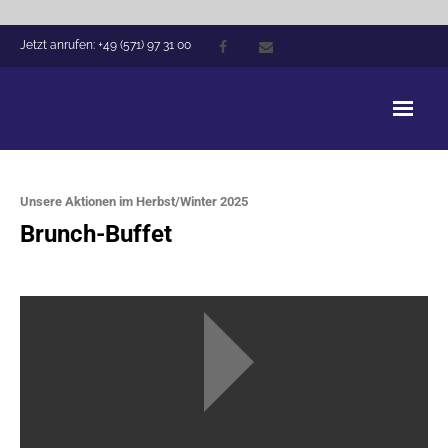
Jetzt anrufen: +49 (571) 97 31 00
Victoria Hotel Minden
Unsere Aktionen im Herbst/Winter 2025
Arrangements
Brunch-Buffet
Zimmer
Hausführung
Tagungen
Events
Gastronomie