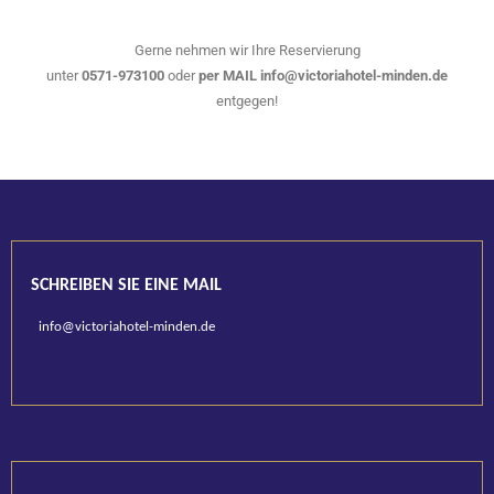
Gerne nehmen wir Ihre Reservierung
unter
0571-973100
oder
per MAIL info@victoriahotel-minden.de
entgegen!
SCHREIBEN SIE EINE MAIL
info@victoriahotel-minden.de