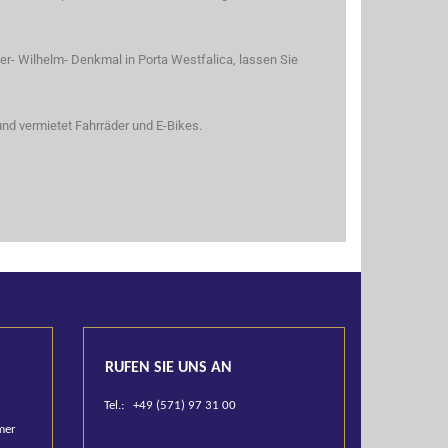
r- Wilhelm- Denkmal in Porta Westfalica, lassen Sie
und vermietet Fahrräder und E-Bikes.
RUFEN SIE UNS AN
Tel.: +49 (571) 97 31 00
mer