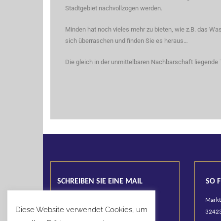
Stadtgebiet nachvollzogen werden.
Minden hat noch vieles mehr zu bieten, wie z.B. das W
sich überraschen und finden Sie es heraus…
Die gleich in der unmittelbaren Nachbarschaft liegende 
SCHREIBEN SIE EINE MAIL
SO FI
info@victoriahotel-minden.de
Markt
Diese Website verwendet Cookies, um
32423 