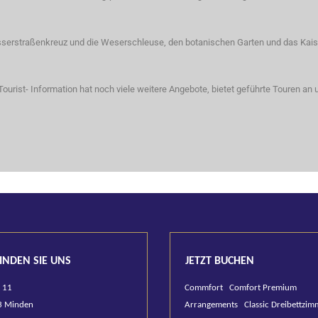
asserstraßenkreuz und die Weserschleuse, den botanischen Garten und das Kaise
Tourist- Information hat noch viele weitere Angebote, bietet geführte Touren an 
NDEN SIE UNS
JETZT BUCHEN
 11
Commfort
Comfort Premium
Minden
Arrangements
Classic Dreibettzim