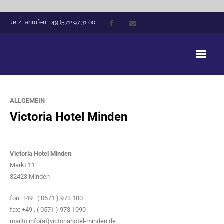
Jetzt anrufen: +49 (571) 97 31 00
Victoria Hotel Minden
ALLGEMEIN
Arrangements
Victoria Hotel Minden
Zimmer
Hausführung
Victoria Hotel Minden
Markt 11
Tagungen
32423 Minden
Events
fon: +49 . ( 0571 ) 973 100
fax: +49 . ( 0571 ) 973 1090
Gastronomie
mailto:info(at)victoriahotel-minden.de