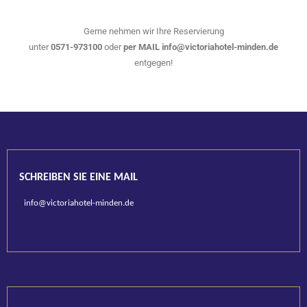
Gerne nehmen wir Ihre Reservierung
unter
0571-973100
oder
per MAIL info@victoriahotel-minden.de
entgegen!
SCHREIBEN SIE EINE MAIL
info@victoriahotel-minden.de