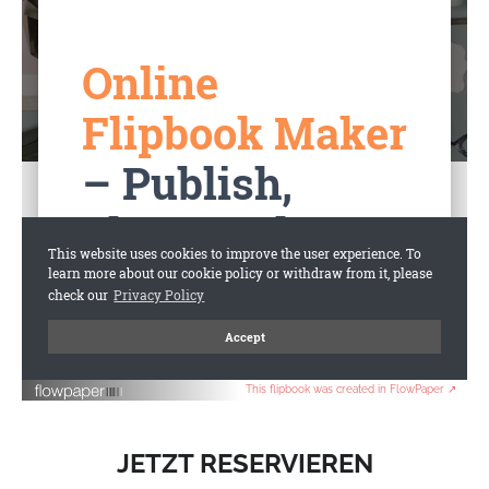
Gutschein-Shop
App
Stadtinfo
This flipbook was created in FlowPaper ↗
JETZT RESERVIEREN