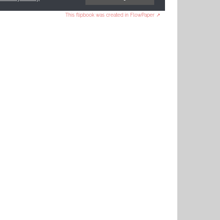
This flipbook was created in FlowPaper ↗