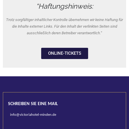
“Haftungshinweis:
Gutschein-Shop
Trotz sorgfältiger inhaltlicher Kontrolle übernehmen wir keine Haftung für
App
die Inhalte externer Links. Für den Inhalt der verlinkten Seiten sind
ausschließlich deren Betreiber verantwortlich.
“
Stadtinfo
ONLINE-TICKETS
SCHREIBEN SIE EINE MAIL
info@victoriahotel-minden.de