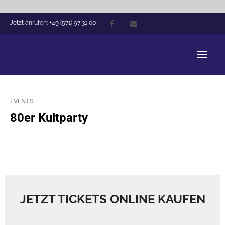
Jetzt anrufen: +49 (571) 97 31 00
Victoria Hotel Minden
EVENTS
Arrangements
80er Kultparty
Zimmer
Hausführung
Tagungen
JETZT TICKETS ONLINE KAUFEN
Events
Gastronomie