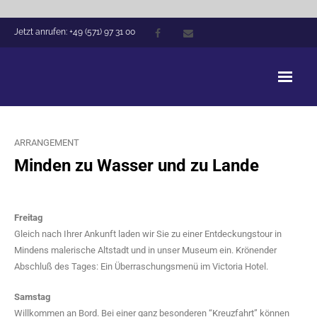
Jetzt anrufen: +49 (571) 97 31 00
Victoria Hotel Minden
ARRANGEMENT
Arrangements
Minden zu Wasser und zu Lande
Zimmer
Hausführung
Freitag
Gleich nach Ihrer Ankunft laden wir Sie zu einer Entdeckungstour in
Tagungen
Mindens malerische Altstadt und in unser Museum ein. Krönender
Abschluß des Tages: Ein Überraschungsmenü im Victoria Hotel.
Events
Samstag
Gastronomie
Willkommen an Bord. Bei einer ganz besonderen “Kreuzfahrt” können